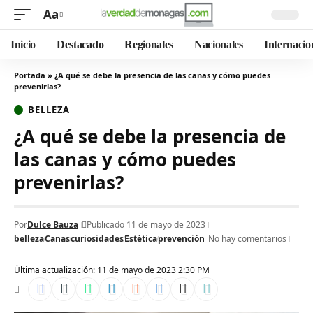
Aa
Inicio
Destacado
Regionales
Nacionales
Internacio
Portada
»
¿A qué se debe la presencia de las canas y cómo puedes
prevenirlas?
BELLEZA
¿A qué se debe la presencia de
las canas y cómo puedes
prevenirlas?
Por
Dulce Bauza
Publicado 11 de mayo de 2023
belleza
Canas
curiosidades
Estética
prevención
No hay comentarios
Última actualización: 11 de mayo de 2023 2:30 PM