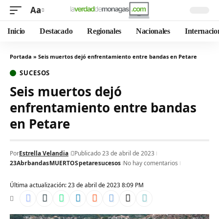
Aa
Inicio
Destacado
Regionales
Nacionales
Internacio
Portada
»
Seis muertos dejó enfrentamiento entre bandas en Petare
SUCESOS
Seis muertos dejó
enfrentamiento entre bandas
en Petare
Por
Estrella Velandia
Publicado 23 de abril de 2023
23Abr
bandas
MUERTOS
petare
sucesos
No hay comentarios
Última actualización: 23 de abril de 2023 8:09 PM