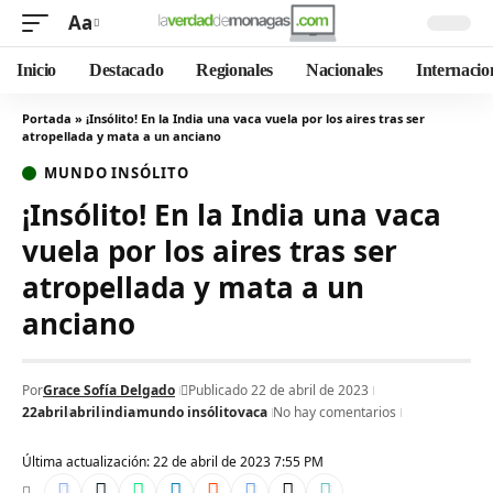
Aa
Inicio
Destacado
Regionales
Nacionales
Internacio
Portada
»
¡Insólito! En la India una vaca vuela por los aires tras ser
atropellada y mata a un anciano
MUNDO INSÓLITO
¡Insólito! En la India una vaca
vuela por los aires tras ser
atropellada y mata a un
anciano
Por
Grace Sofía Delgado
Publicado 22 de abril de 2023
22abril
abril
india
mundo insólito
vaca
No hay comentarios
Última actualización: 22 de abril de 2023 7:55 PM