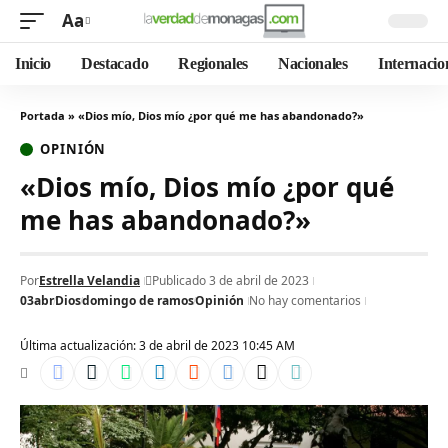
Aa
Inicio
Destacado
Regionales
Nacionales
Internacio
Portada
»
«Dios mío, Dios mío ¿por qué me has abandonado?»
OPINIÓN
«Dios mío, Dios mío ¿por qué
me has abandonado?»
Por
Estrella Velandia
Publicado 3 de abril de 2023
03abr
Dios
domingo de ramos
Opinión
No hay comentarios
Última actualización: 3 de abril de 2023 10:45 AM