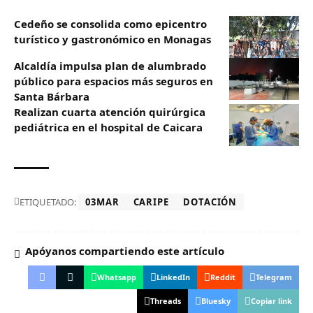
Cedeño se consolida como epicentro
turístico y gastronómico en Monagas
Alcaldía impulsa plan de alumbrado
público para espacios más seguros en
Santa Bárbara
Realizan cuarta atención quirúrgica
pediátrica en el hospital de Caicara
ETIQUETADO:
03MAR
CARIPE
DOTACIÓN
Apóyanos compartiendo este artículo
Whatsapp
LinkedIn
Reddit
Telegram
Threads
Bluesky
Copiar link