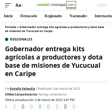
Aa
Inicio
Destacado
Regionales
Nacionales
Internacio
Portada
»
Gobernador entrega kits agrícolas a productores y dota base
de misiones de Yucucual en Caripe
REGIONALES
Gobernador entrega kits
agrícolas a productores y dota
base de misiones de Yucucual
en Caripe
Por
Estrella Velandia
Publicado 3 de marzo de 2023
03Mar
Caripe
dotación
No hay comentarios
Última actualización: 3 de marzo de 2023 3:47 PM