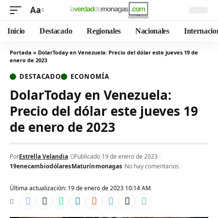
Aa
Inicio
Destacado
Regionales
Nacionales
Internacio
Portada
»
DolarToday en Venezuela: Precio del dólar este jueves 19 de
enero de 2023
DESTACADO
ECONOMÍA
DolarToday en Venezuela:
Precio del dólar este jueves 19
de enero de 2023
Por
Estrella Velandia
Publicado 19 de enero de 2023
19ene
cambio
dólares
Maturín
monagas
No hay comentarios
Última actualización: 19 de enero de 2023 10:14 AM