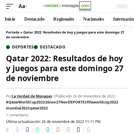
Aa
Inicio
Destacado
Regionales
Nacionales
Internacio
Portada
»
Qatar 2022: Resultados de hoy y juegos para este domingo 27
de noviembre
DEPORTES
DESTACADO
Qatar 2022: Resultados de hoy
y juegos para este domingo 27
de noviembre
Por
La Verdad de Monagas
Publicado 26 de noviembre de 2022
#QatarWorldCup2022
26nov
27Nov
DEPORTES
fifaworldcup2022
mundial2022
qatar2022
1 comentario
Última actualización: 26 de noviembre de 2022 11:11 PM