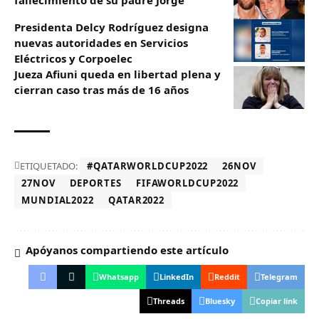
Presidenta Delcy Rodríguez designa
nuevas autoridades en Servicios
Eléctricos y Corpoelec
Jueza Afiuni queda en libertad plena y
cierran caso tras más de 16 años
ETIQUETADO:
#QATARWORLDCUP2022
26NOV
27NOV
DEPORTES
FIFAWORLDCUP2022
MUNDIAL2022
QATAR2022
Apóyanos compartiendo este artículo
Whatsapp
LinkedIn
Reddit
Telegram
Threads
Bluesky
Copiar link