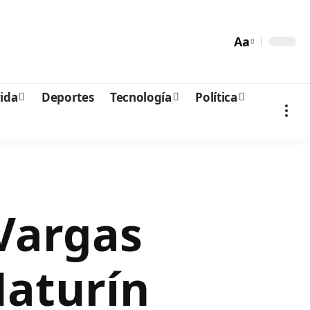
Aa
vida
Deportes
Tecnología
Política
 Vargas
Maturín