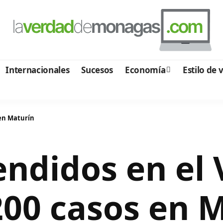
Internacionales
Sucesos
Economía
Estilo de 
 en Maturín
endidos en el
200 casos en 