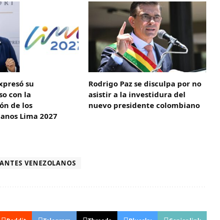
xpresó su
Rodrigo Paz se disculpa por no
o con la
asistir a la investidura del
ón de los
nuevo presidente colombiano
anos Lima 2027
ANTES VENEZOLANOS