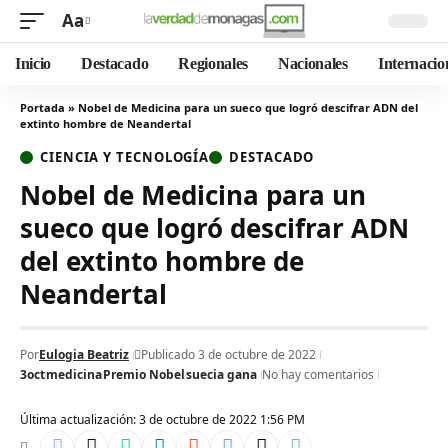
Aa
Inicio
Destacado
Regionales
Nacionales
Internacio
Portada
»
Nobel de Medicina para un sueco que logró descifrar ADN del
extinto hombre de Neandertal
CIENCIA Y TECNOLOGÍA
DESTACADO
Nobel de Medicina para un
sueco que logró descifrar ADN
del extinto hombre de
Neandertal
Por
Eulogia Beatriz
Publicado 3 de octubre de 2022
3oct
medicina
Premio Nobel
suecia gana
No hay comentarios
Última actualización: 3 de octubre de 2022 1:56 PM