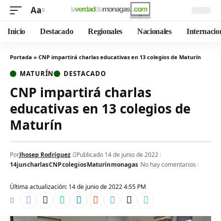
Aa
Inicio
Destacado
Regionales
Nacionales
Internacio
Portada
»
CNP impartirá charlas educativas en 13 colegios de Maturín
MATURÍN
DESTACADO
CNP impartirá charlas
educativas en 13 colegios de
Maturín
Por
Jhosep Rodríguez
Publicado 14 de junio de 2022
14jun
charlas
CNP
colegios
Maturín
monagas
No hay comentarios
Última actualización: 14 de junio de 2022 4:55 PM