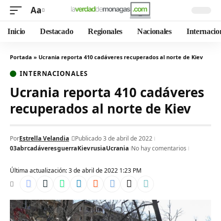
Aa
Inicio
Destacado
Regionales
Nacionales
Internacio
Portada
»
Ucrania reporta 410 cadáveres recuperados al norte de Kiev
INTERNACIONALES
Ucrania reporta 410 cadáveres
recuperados al norte de Kiev
Por
Estrella Velandia
Publicado 3 de abril de 2022
03abr
cadáveres
guerra
Kiev
rusia
Ucrania
No hay comentarios
Última actualización: 3 de abril de 2022 1:23 PM