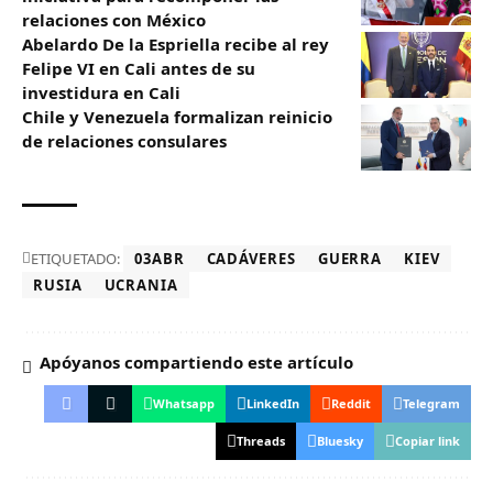
relaciones con México
Abelardo De la Espriella recibe al rey
Felipe VI en Cali antes de su
investidura en Cali
Chile y Venezuela formalizan reinicio
de relaciones consulares
ETIQUETADO:
03ABR
CADÁVERES
GUERRA
KIEV
RUSIA
UCRANIA
Apóyanos compartiendo este artículo
Whatsapp
LinkedIn
Reddit
Telegram
Threads
Bluesky
Copiar link