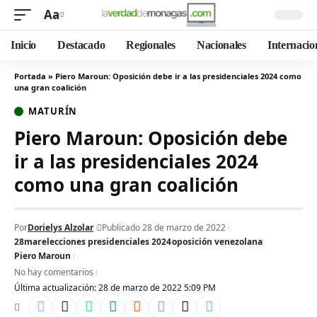
Aa
Inicio
Destacado
Regionales
Nacionales
Internacio
Portada
»
Piero Maroun: Oposición debe ir a las presidenciales 2024 como
una gran coalición
MATURÍN
Piero Maroun: Oposición debe
ir a las presidenciales 2024
como una gran coalición
Por
Dorielys Alzolar
Publicado 28 de marzo de 2022
28mar
elecciones presidenciales 2024
oposición venezolana
Piero Maroun
No hay comentarios
Última actualización: 28 de marzo de 2022 5:09 PM