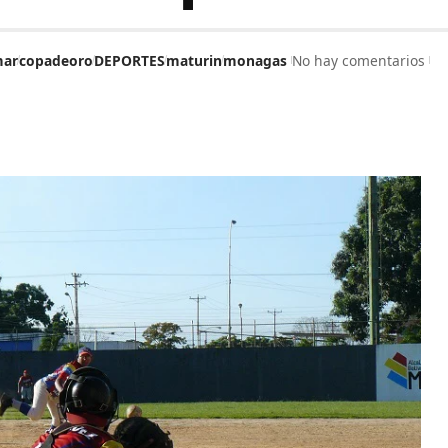
mar
copadeoro
DEPORTES
maturin
monagas
No hay comentarios