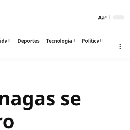
Aa
vida
Deportes
Tecnología
Política
onagas se
ro