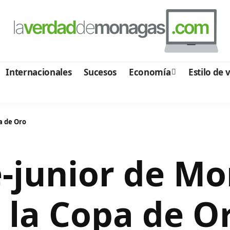
Internacionales
Sucesos
Economía
Estilo de 
a de Oro
e-junior de M
 la Copa de O