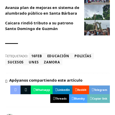
Avanza plan de mejoras en sistema de
alumbrado público en Santa Bárbara
Caicara rindió tributo a su patrono
Santo Domingo de Guzmán
ETIQUETADO:
16FEB
EDUCACIÓN
POLICÍAS
SUCESOS
UNES
ZAMORA
Apóyanos compartiendo este artículo
Whatsapp
LinkedIn
Reddit
Telegram
Threads
Bluesky
Copiar link