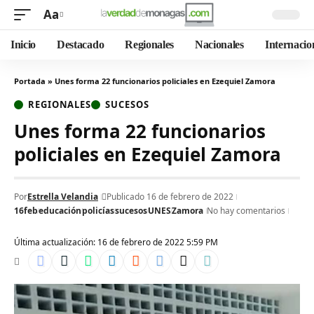
Aa
Inicio
Destacado
Regionales
Nacionales
Internacio
Portada
»
Unes forma 22 funcionarios policiales en Ezequiel Zamora
REGIONALES
SUCESOS
Unes forma 22 funcionarios
policiales en Ezequiel Zamora
Por
Estrella Velandia
Publicado 16 de febrero de 2022
16feb
educación
policías
sucesos
UNES
Zamora
No hay comentarios
Última actualización: 16 de febrero de 2022 5:59 PM