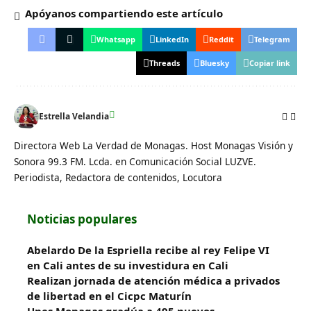
Apóyanos compartiendo este artículo
Whatsapp
LinkedIn
Reddit
Telegram
Threads
Bluesky
Copiar link
Estrella Velandia
Directora Web La Verdad de Monagas. Host Monagas Visión y
Sonora 99.3 FM. Lcda. en Comunicación Social LUZVE.
Periodista, Redactora de contenidos, Locutora
Noticias populares
Abelardo De la Espriella recibe al rey Felipe VI
en Cali antes de su investidura en Cali
Realizan jornada de atención médica a privados
de libertad en el Cicpc Maturín
Unes Monagas gradúa a 495 nuevos