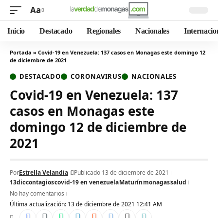
Aa
Inicio
Destacado
Regionales
Nacionales
Internacio
Portada
»
Covid-19 en Venezuela: 137 casos en Monagas este domingo 12
de diciembre de 2021
DESTACADO
CORONAVIRUS
NACIONALES
Covid-19 en Venezuela: 137
casos en Monagas este
domingo 12 de diciembre de
2021
Por
Estrella Velandia
Publicado 13 de diciembre de 2021
13dic
contagios
covid-19 en venezuela
Maturín
monagas
salud
No hay comentarios
Última actualización: 13 de diciembre de 2021 12:41 AM