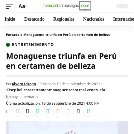
Aa
Inicio
Destacado
Regionales
Nacionales
Internacio
Portada
»
Monaguense triunfa en Perú en certamen de belleza
ENTRETENIMIENTO
Monaguense triunfa en Perú
en certamen de belleza
Por
Alvaro Idrogo
Publicado 13 de septiembre de 2021
13sep
bellesza
certamen
monaguense
sra real venezuela
No hay comentarios
Última actualización: 13 de septiembre de 2021 4:00 PM