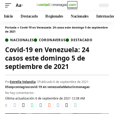
Aa
Inicio
Destacado
Regionales
Nacionales
Internacio
Portada
»
Covid-19 en Venezuela: 24 casos este domingo 5 de septiembre
de 2021
NACIONALES
CORONAVIRUS
DESTACADO
Covid-19 en Venezuela: 24
casos este domingo 5 de
septiembre de 2021
Por
Estrella Velandia
Publicado 6 de septiembre de 2021
05sep
contagios
covid-19 en venezuela
Maturín
monagas
No hay comentarios
Última actualización: 6 de septiembre de 2021 12:38 AM