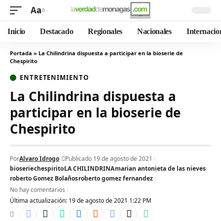
Aa
Inicio
Destacado
Regionales
Nacionales
Internacio
Portada
»
La Chilindrina dispuesta a participar en la bioserie de
Chespirito
ENTRETENIMIENTO
La Chilindrina dispuesta a
participar en la bioserie de
Chespirito
Por
Alvaro Idrogo
Publicado 19 de agosto de 2021
bioserie
chespirito
LA CHILINDRINA
marian antonieta de las nieves
roberto Gomez Bolaños
roberto gomez fernandez
No hay comentarios
Última actualización: 19 de agosto de 2021 1:22 PM