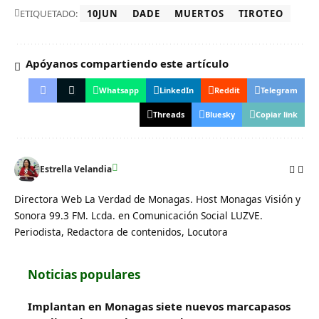
ETIQUETADO:
10JUN
DADE
MUERTOS
TIROTEO
Apóyanos compartiendo este artículo
Whatsapp
LinkedIn
Reddit
Telegram
Threads
Bluesky
Copiar link
Estrella Velandia
Directora Web La Verdad de Monagas. Host Monagas Visión y
Sonora 99.3 FM. Lcda. en Comunicación Social LUZVE.
Periodista, Redactora de contenidos, Locutora
Noticias populares
Implantan en Monagas siete nuevos marcapasos