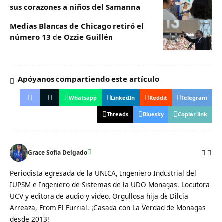
sus corazones a niños del Samanna
Medias Blancas de Chicago retiró el
número 13 de Ozzie Guillén
Apóyanos compartiendo este artículo
Whatsapp
LinkedIn
Reddit
Telegram
Threads
Bluesky
Copiar link
Grace Sofía Delgado
Periodista egresada de la UNICA, Ingeniero Industrial del
IUPSM e Ingeniero de Sistemas de la UDO Monagas. Locutora
UCV y editora de audio y video. Orgullosa hija de Dilcia
Arreaza, From El Furrial. ¡Casada con La Verdad de Monagas
desde 2013!