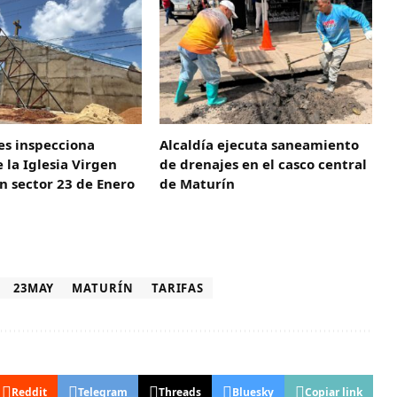
es inspecciona
Alcaldía ejecuta saneamiento
 la Iglesia Virgen
de drenajes en el casco central
en sector 23 de Enero
de Maturín
23MAY
MATURÍN
TARIFAS
Reddit
Telegram
Threads
Bluesky
Copiar link