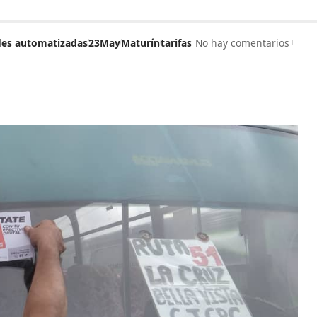
des automatizadas
23May
Maturín
tarifas
No hay comentarios