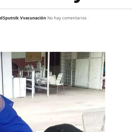
ud
Sputnik V
vacunación
No hay comentarios