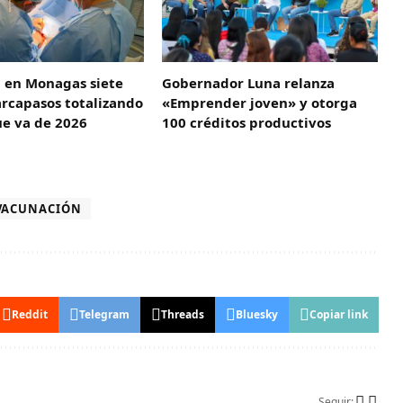
 en Monagas siete
Gobernador Luna relanza
rcapasos totalizando
«Emprender joven» y otorga
ue va de 2026
100 créditos productivos
VACUNACIÓN
Reddit
Telegram
Threads
Bluesky
Copiar link
Seguir: