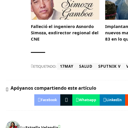
Falleció el ingeniero Asnordo
Implantan
Simoza, exdirector regional del
nuevos ma
CNE
83 en lo q
ETIQUETADO:
17MAY
SALUD
SPUTNIK V
Apóyanos compartiendo este artículo
Facebook
Whatsapp
LinkedIn
Estrella Velandia
Por