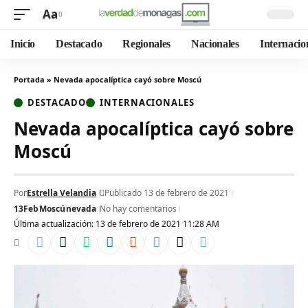
Aa
Inicio
Destacado
Regionales
Nacionales
Internacio
Portada
»
Nevada apocalíptica cayó sobre Moscú
DESTACADO
INTERNACIONALES
Nevada apocalíptica cayó sobre
Moscú
Por
Estrella Velandia
Publicado 13 de febrero de 2021
13Feb
Moscú
nevada
No hay comentarios
Última actualización: 13 de febrero de 2021 11:28 AM