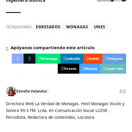
ingeniera sísmica
ETIQUETADO:
EGRESADOS
MONAGAS
UNES
Apóyanos compartiendo este artículo
Whatsapp
LinkedIn
Reddit
Telegram
Threads
Bluesky
Copiar link
Estrella Velandia
Directora Web La Verdad de Monagas. Host Monagas Visión y
Sonora 99.3 FM. Lcda. en Comunicación Social LUZVE.
Periodista, Redactora de contenidos, Locutora