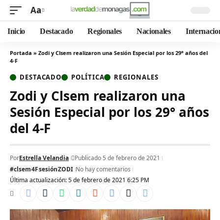
Aa
Inicio
Destacado
Regionales
Nacionales
Internacio
Portada
»
Zodi y Clsem realizaron una Sesión Especial por los 29° años del
4-F
DESTACADO
POLÍTICA
REGIONALES
Zodi y Clsem realizaron una
Sesión Especial por los 29° años
del 4-F
Por
Estrella Velandia
Publicado 5 de febrero de 2021
#clsem
4F
sesión
ZODI
No hay comentarios
Última actualización: 5 de febrero de 2021 6:25 PM