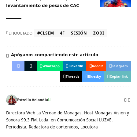
levantamiento de pesas de CAC
ETIQUETADO:
#CLSEM
4F
SESIÓN
ZODI
Apóyanos compartiendo este artículo
Whatsapp
LinkedIn
Reddit
Telegram
Threads
Bluesky
Copiar link
Estrella Velandia
Directora Web La Verdad de Monagas. Host Monagas Visión y
Sonora 99.3 FM. Lcda. en Comunicación Social LUZVE.
Periodista, Redactora de contenidos, Locutora