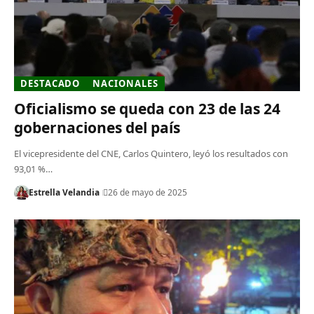
DESTACADO
NACIONALES
Oficialismo se queda con 23 de las 24
gobernaciones del país
El vicepresidente del CNE, Carlos Quintero, leyó los resultados con
93,01 %…
Estrella Velandia
26 de mayo de 2025