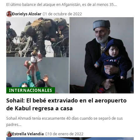
El último balance del ataque en Afganistán, es de al menos 35…
Dorielys Alzolar
1 de octubre de 2022
INTERNACIONALES
Sohail: El bebé extraviado en el aeropuerto
de Kabul regresa a casa
Sohail Ahmadi tenía escasamente 40 días cuando se separó de sus
padres…
Estrella Velandia
10 de enero de 2022