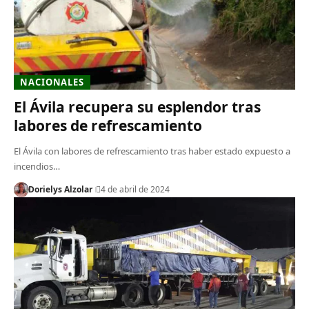
NACIONALES
El Ávila recupera su esplendor tras
labores de refrescamiento
El Ávila con labores de refrescamiento tras haber estado expuesto a
incendios…
Dorielys Alzolar
4 de abril de 2024