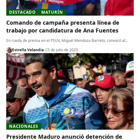
DESTACADO
MATURÍN
Comando de campaña presenta línea de
trabajo por candidatura de Ana Fuentes
En rueda de prensa en el PSUV, Miguel Mendoza Barreto, convocó al…
Estrella Velandia
3 de julio de 2025
NACIONALES
Presidente Maduro anunció detención de