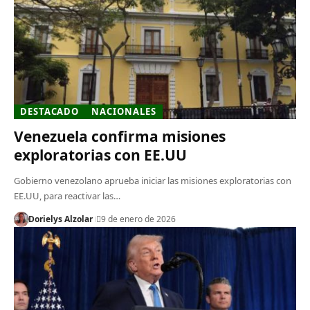
DESTACADO
NACIONALES
Venezuela confirma misiones
exploratorias con EE.UU
Gobierno venezolano aprueba iniciar las misiones exploratorias con
EE.UU, para reactivar las…
Dorielys Alzolar
9 de enero de 2026