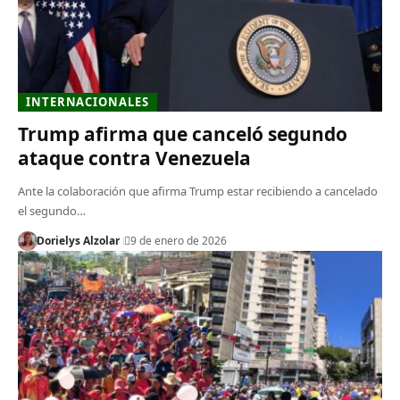
INTERNACIONALES
Trump afirma que canceló segundo
ataque contra Venezuela
Ante la colaboración que afirma Trump estar recibiendo a cancelado
el segundo…
Dorielys Alzolar
9 de enero de 2026