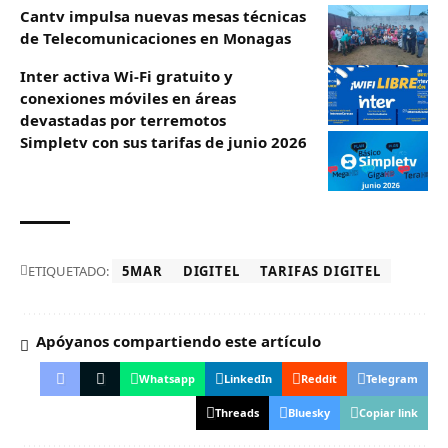
Cantv impulsa nuevas mesas técnicas
de Telecomunicaciones en Monagas
Inter activa Wi-Fi gratuito y
conexiones móviles en áreas
devastadas por terremotos
Simpletv con sus tarifas de junio 2026
ETIQUETADO:
5MAR
DIGITEL
TARIFAS DIGITEL
Apóyanos compartiendo este artículo
Whatsapp
LinkedIn
Reddit
Telegram
Threads
Bluesky
Copiar link