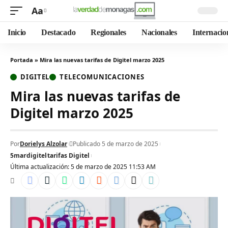
Aa
Inicio
Destacado
Regionales
Nacionales
Internacio
Portada
»
Mira las nuevas tarifas de Digitel marzo 2025
DIGITEL
TELECOMUNICACIONES
Mira las nuevas tarifas de
Digitel marzo 2025
Por
Dorielys Alzolar
Publicado 5 de marzo de 2025
5mar
digitel
tarifas Digitel
Última actualización: 5 de marzo de 2025 11:53 AM