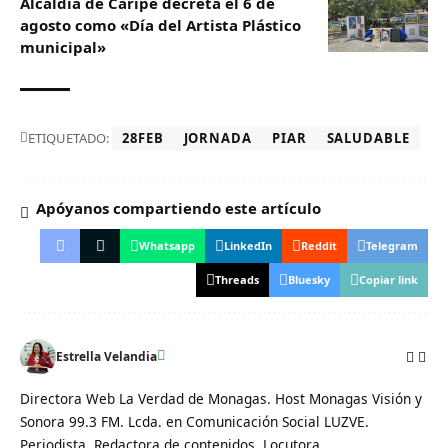
Alcaldía de Caripe decreta el 6 de
agosto como «Día del Artista Plástico
municipal»‎
ETIQUETADO:
28FEB
JORNADA
PIAR
SALUDABLE
Apóyanos compartiendo este artículo
Whatsapp
LinkedIn
Reddit
Telegram
Threads
Bluesky
Copiar link
Estrella Velandia
Directora Web La Verdad de Monagas. Host Monagas Visión y
Sonora 99.3 FM. Lcda. en Comunicación Social LUZVE.
Periodista, Redactora de contenidos, Locutora