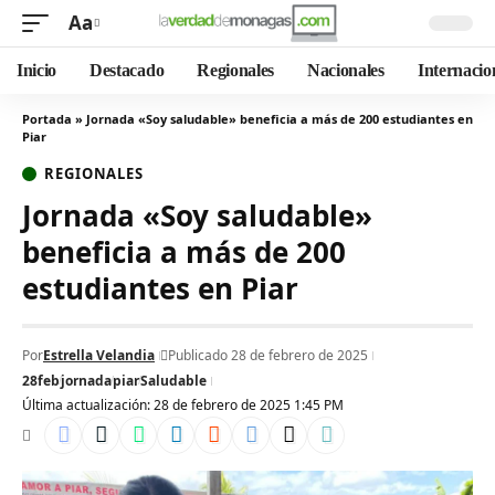
Aa
Inicio
Destacado
Regionales
Nacionales
Internacio
Portada
»
Jornada «Soy saludable» beneficia a más de 200 estudiantes en
Piar
REGIONALES
Jornada «Soy saludable»
beneficia a más de 200
estudiantes en Piar
Por
Estrella Velandia
Publicado 28 de febrero de 2025
28feb
jornada
piar
Saludable
Última actualización: 28 de febrero de 2025 1:45 PM