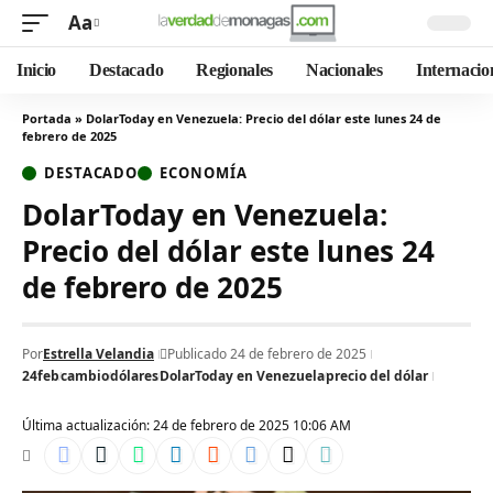
Aa
Inicio
Destacado
Regionales
Nacionales
Internacio
Portada
»
DolarToday en Venezuela: Precio del dólar este lunes 24 de
febrero de 2025
DESTACADO
ECONOMÍA
DolarToday en Venezuela:
Precio del dólar este lunes 24
de febrero de 2025
Por
Estrella Velandia
Publicado 24 de febrero de 2025
24feb
cambio
dólares
DolarToday en Venezuela
precio del dólar
Última actualización: 24 de febrero de 2025 10:06 AM