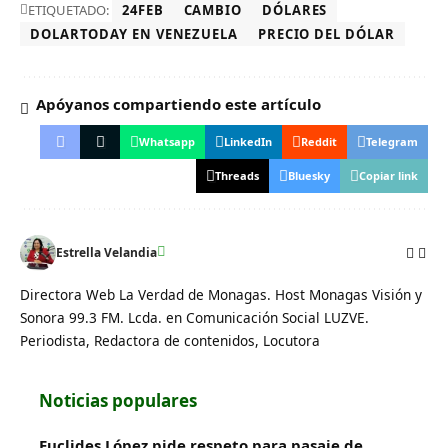
ETIQUETADO:
24FEB
CAMBIO
DÓLARES
DOLARTODAY EN VENEZUELA
PRECIO DEL DÓLAR
Apóyanos compartiendo este artículo
Whatsapp
LinkedIn
Reddit
Telegram
Threads
Bluesky
Copiar link
Estrella Velandia
Directora Web La Verdad de Monagas. Host Monagas Visión y
Sonora 99.3 FM. Lcda. en Comunicación Social LUZVE.
Periodista, Redactora de contenidos, Locutora
Noticias populares
Euclides López pide respeto para pasaje de