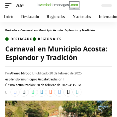
Aa
Inicio
Destacado
Regionales
Nacionales
Internacio
Portada
»
Carnaval en Municipio Acosta: Esplendor y Tradición
DESTACADO
REGIONALES
Carnaval en Municipio Acosta:
Esplendor y Tradición
Por
Alvaro Idrogo
Publicado 20 de febrero de 2025
esplendor
municipio Acosta
tradición
Última actualización: 20 de febrero de 2025 4:35 PM