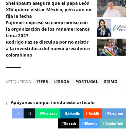
Sheinbaum asegura que el papa León
XIV quiere visitar México, pero aún no
fija la fecha
Fujimori expresó su compromiso con
la organización de los Panamericanos
Lima 2027
Rodrigo Paz se disculpa por no asistir
a la investidura del nuevo presidente
colombiano
ETIQUETADO:
17FEB
LISBOA
PORTUGAL
SISMO
Apóyanos compartiendo este artículo
Whatsapp
LinkedIn
Reddit
Telegram
Threads
Bluesky
Copiar link