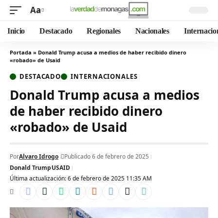
Aa
Inicio
Destacado
Regionales
Nacionales
Internacio
Portada
»
Donald Trump acusa a medios de haber recibido dinero
«robado» de Usaid
DESTACADO
INTERNACIONALES
Donald Trump acusa a medios
de haber recibido dinero
«robado» de Usaid
Por
Alvaro Idrogo
Publicado 6 de febrero de 2025
Donald Trump
USAID
Última actualización: 6 de febrero de 2025 11:35 AM