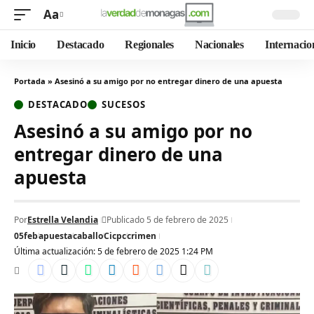
Aa
Inicio
Destacado
Regionales
Nacionales
Internacio
Portada
»
Asesinó a su amigo por no entregar dinero de una apuesta
DESTACADO
SUCESOS
Asesinó a su amigo por no
entregar dinero de una
apuesta
Por
Estrella Velandia
Publicado 5 de febrero de 2025
05feb
apuesta
caballo
Cicpc
crimen
Última actualización: 5 de febrero de 2025 1:24 PM