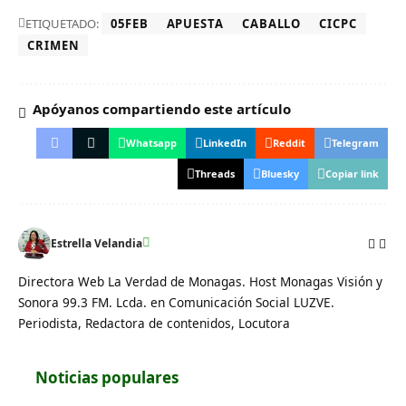
ETIQUETADO:
05FEB
APUESTA
CABALLO
CICPC
CRIMEN
Apóyanos compartiendo este artículo
Whatsapp
LinkedIn
Reddit
Telegram
Threads
Bluesky
Copiar link
Estrella Velandia
Directora Web La Verdad de Monagas. Host Monagas Visión y
Sonora 99.3 FM. Lcda. en Comunicación Social LUZVE.
Periodista, Redactora de contenidos, Locutora
Noticias populares