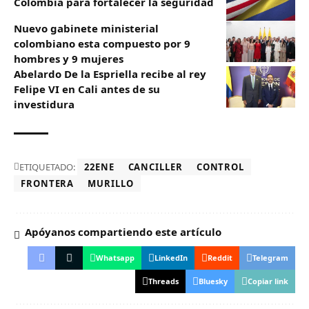
Colombia para fortalecer la seguridad
Nuevo gabinete ministerial
colombiano esta compuesto por 9
hombres y 9 mujeres
Abelardo De la Espriella recibe al rey
Felipe VI en Cali antes de su
investidura
ETIQUETADO:
22ENE
CANCILLER
CONTROL
FRONTERA
MURILLO
Apóyanos compartiendo este artículo
Whatsapp
LinkedIn
Reddit
Telegram
Threads
Bluesky
Copiar link