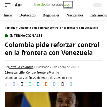
Aa
Inicio
Destacado
Regionales
Nacionales
Internacio
Portada
»
Colombia pide reforzar control en la frontera con Venezuela
INTERNACIONALES
Colombia pide reforzar control
en la frontera con Venezuela
Por
Estrella Velandia
Publicado 22 de enero de 2025
22ene
canciller
Control
frontera
Murillo
Última actualización: 22 de enero de 2025 4:14 PM