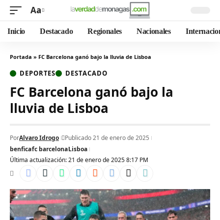
Aa
Inicio
Destacado
Regionales
Nacionales
Internacio
Portada
»
FC Barcelona ganó bajo la lluvia de Lisboa
DEPORTES
DESTACADO
FC Barcelona ganó bajo la
lluvia de Lisboa
Por
Alvaro Idrogo
Publicado 21 de enero de 2025
benfica
fc barcelona
Lisboa
Última actualización: 21 de enero de 2025 8:17 PM