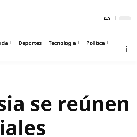
Aa
vida
Deportes
Tecnología
Política
sia se reúnen
iales