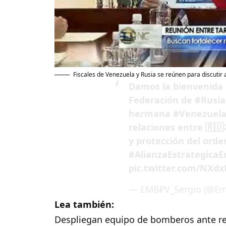
Fiscales de Venezuela y Rusia se reúnen para discutir a
Damos la bienvenida a
Federación de
#Rusia
hermana
#Venezuel
relaciones entre 🇷🇺
y protección del orde
#AlianzaEstrategicaE
pic.twitter.com/NXd
— EMB₽V_Sergio (@Em
Lea también:
Despliegan equipo de bomberos ante rep