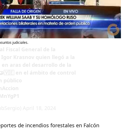
suntos judiciales.
l Fiscal General de la
Igor Krasnov quien llegó a la
a
en aras del desarrollo de la
🤝🇻🇪 en el ámbito de control
n público
nAccion
xMnYgP1
bSergio)
April 18, 2024
ortes de incendios forestales en Falcón