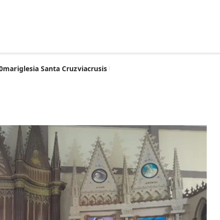
0mar
iglesia Santa Cruz
viacrusis