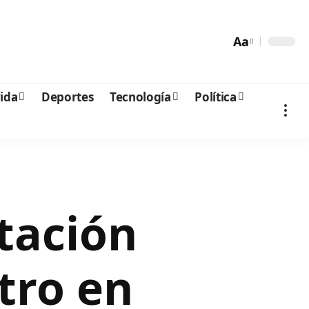
Aa
vida
Deportes
Tecnología
Política
tación
tro en