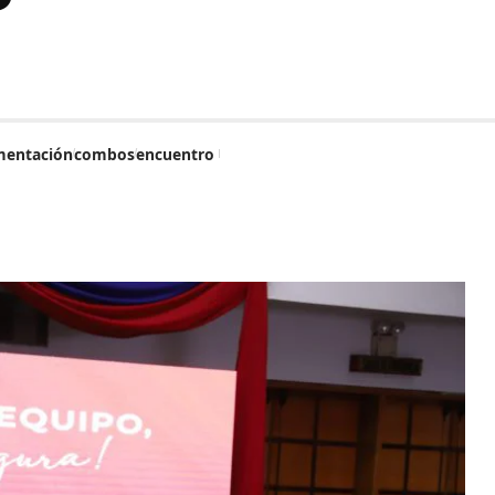
mentación
combos
encuentro