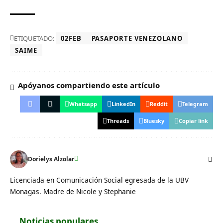
ETIQUETADO:
02FEB
PASAPORTE VENEZOLANO
SAIME
Apóyanos compartiendo este artículo
Whatsapp
LinkedIn
Reddit
Telegram
Threads
Bluesky
Copiar link
Dorielys Alzolar
Licenciada en Comunicación Social egresada de la UBV
Monagas. Madre de Nicole y Stephanie
Noticias populares