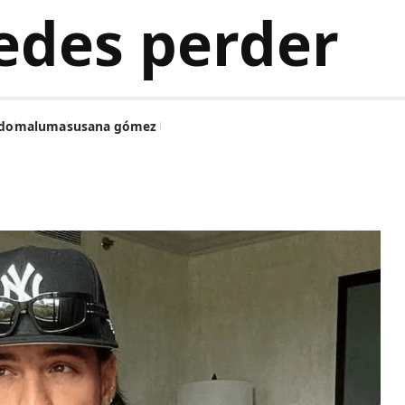
edes perder
do
maluma
susana gómez