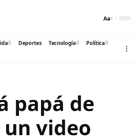
Aa
vida
Deportes
Tecnología
Política
á papá de
 un video