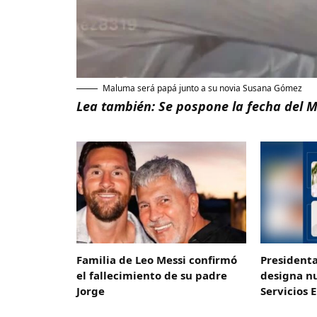
Maluma será papá junto a su novia Susana Gómez
Lea también:
Se pospone la fecha del M
Familia de Leo Messi confirmó
President
el fallecimiento de su padre
designa n
Jorge
Servicios 