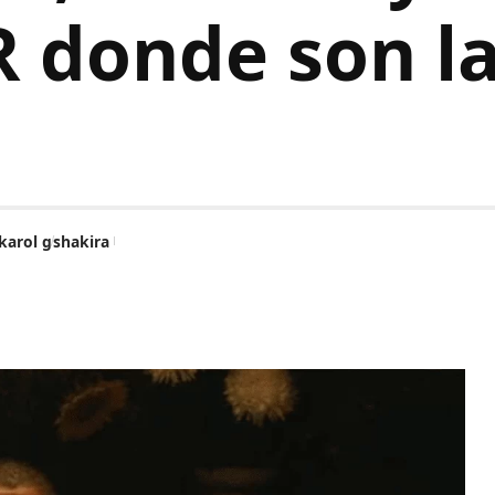
 donde son l
karol g
shakira