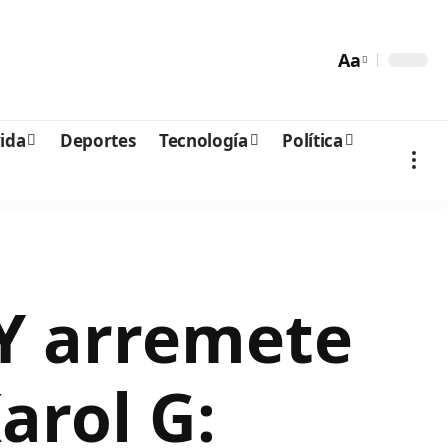
Aa
vida
Deportes
Tecnología
Política
Y arremete
arol G: