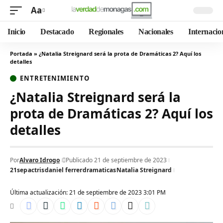
Aa
Inicio
Destacado
Regionales
Nacionales
Internacio
Portada
»
¿Natalia Streignard será la prota de Dramáticas 2? Aquí los
detalles
ENTRETENIMIENTO
¿Natalia Streignard será la
prota de Dramáticas 2? Aquí los
detalles
Por
Alvaro Idrogo
Publicado 21 de septiembre de 2023
21sep
actris
daniel ferrer
dramaticas
Natalia Streignard
Última actualización: 21 de septiembre de 2023 3:01 PM